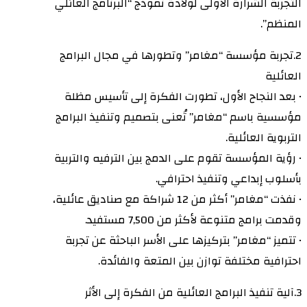
التجربة الشرارة الأولى لولادة نموذج “البرنامج العائلي
المنظم”.
2.تجربة مؤسسة “مغامر” وتطورها في مجال البرامج
العائلية
• بعد النجاح الأول، تطورت الفكرة إلى تأسيس مظلة
مؤسسية باسم “مغامر” تُعنى بتصميم وتنفيذ البرامج
التربوية العائلية.
• رؤية المؤسسة تقوم على الدمج بين الترفيه والتربية
بأسلوب إبداعي وتنفيذ احترافي.
• نفذت “مغامر” أكثر من 12 شراكة مع صناديق عائلية،
وقدمت برامج متنوعة لأكثر من 7,500 مستفيد.
• تتميز “مغامر” بتركيزها على الأسر الباحثة عن تجربة
احترافية مختلفة توازن بين المتعة والفائدة.
3.آلية تنفيذ البرامج العائلية من الفكرة إلى الأثر