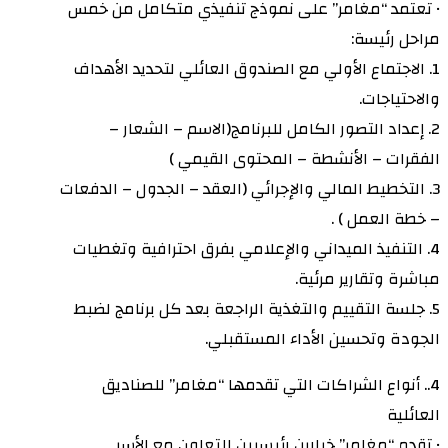
• تعتمد “مغامر” على نموذج تنفيذي متكامل من خمس
مراحل رئيسة:
1. الاجتماع الأولي مع الصندوق العائلي لتحديد الأهداف
والاحتياجات.
2. إعداد التصور الكامل للبرنامج(الاسم – الشعار –
الفقرات – الأنشطة – المحتوى القيمي )
3. التخطيط المالي والإجرائي (العقد – الجدول – الدفعات
– خطة العمل ) .
4. التنفيذ الميداني والإعلامي بفرق احترافية وتغطيات
مباشرة وتقارير مرئية.
5. جلسة التقييم والتغذية الراجعة بعد كل برنامج لضبط
الجودة وتحسين الأداء المستقبلي.
4.. أنواع الشراكات التي تقدمها “مغامر” للصناديق
العائلية
• تقدم “مغامر” خيارين رئيسيين للتعاون مع الأسر