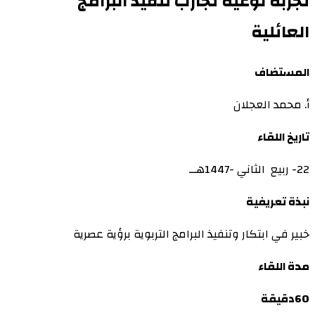
تجربة نوعية تجارب تنفيذ البرامج
العائلية
المستضاف
أ. محمد العجلان
تاريخ اللقاء
22- ربيع الثاني -1447هــ
نبذة تعريفية
خبير في ابتكار وتنفيذ البرامج التربوية برؤية عصرية
مدة اللقاء
60دقيقة