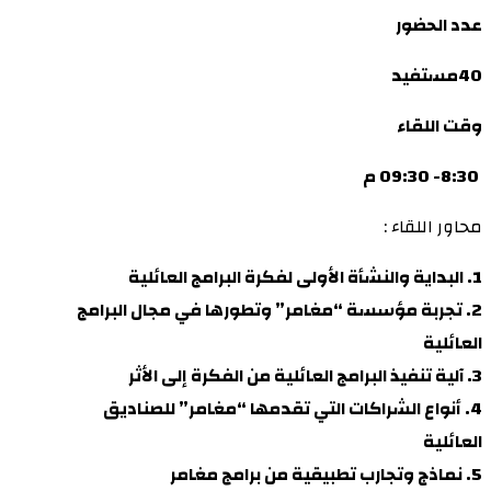
عدد الحضور
40مستفيد
وقت اللقاء
8:30- 09:30 م
محاور اللقاء :
1. البداية والنشأة الأولى لفكرة البرامج العائلية
2. تجربة مؤسسة “مغامر” وتطورها في مجال البرامج
العائلية
3. آلية تنفيذ البرامج العائلية من الفكرة إلى الأثر
4. أنواع الشراكات التي تقدمها “مغامر” للصناديق
العائلية
5. نماذج وتجارب تطبيقية من برامج مغامر