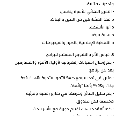
وتحديات منزلية.
• التقرير النهائي للأسرة يتضمن:
o عدد المشاركين من البنين والبنات.
o أبرز الأنشطة.
o نسبة الرضا.
o التغطية الإعلامية بالصور والفيديوهات.
6. قياس الأثر والتقويم المستمر للبرامج
• يتم إرسال استبانات إلكترونية لأولياء الأمور والمشاركين
بعد كل برنامج.
• مثال: في أحد البرامج 75٪ قيّموا التجربة بأنها “رائعة
جدًا”، و25٪ بأنها “رائعة”.
• يتم تحليل النتائج وعرضها في تقارير رقمية ومرئية
مخصصة لكل صندوق.
• كما تُعقد جلسات تقييم دورية مع الأسر لبحث