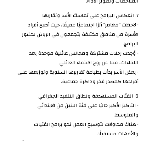
الملاحظات وتطوير الأداء.
7. انعكاس البرامج على تماسك الأسر وتقاربها
• لاحظت “مغامر” أثرًا اجتماعيًا عميقًا، حيث أصبح أفراد
الأسرة من مناطق مختلفة يتجمعون في الرياض لحضور
البرامج.
• وُجدت رحلات مشتركة ومجالس عائلية موحدة بعد
اللقاءات، مما عزز روح الانتماء العائلي.
• بعض الأسر بدأت بطباعة تقاريرها السنوية وتوزيعها على
أفرادها كمصدر فخر وذاكرة جماعية.
8. الفئات المستهدفة ونطاق التنفيذ الجغرافي
• التركيز الأكبر حاليًا على فئة البنين من الابتدائي
والمتوسط.
• هناك محاولات لتوسيع العمل نحو برامج الفتيات
والأمهات مستقبلًا.