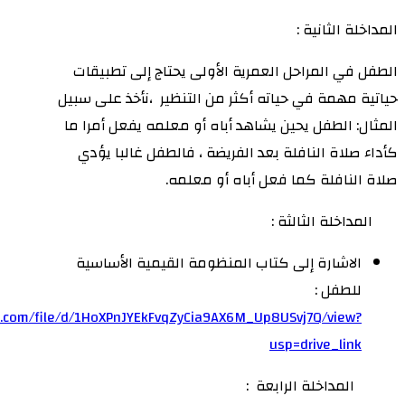
المداخلة الثانية :
الطفل في المراحل العمرية الأولى يحتاج إلى تطبيقات
حياتية مهمة في حياته أكثر من التنظير ،نأخذ على سبيل
المثال: الطفل يحين يشاهد أباه أو معلمه يفعل أمرا ما
كأداء صلاة النافلة بعد الفريضة ، فالطفل غالبا يؤدي
صلاة النافلة كما فعل أباه أو معلمه.
المداخلة الثالثة :
الاشارة إلى كتاب المنظومة القيمية الأساسية
للطفل :
le.com/file/d/1HoXPnJYEkFvqZyCia9AX6M_Up8USvj7Q/view?
usp=drive_link
المداخلة الرابعة :