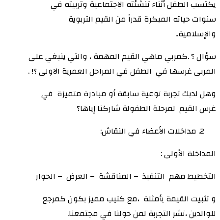
يكتسب الطفل أثناء تنشئته الاجتماعية وتربيته في
سنوات حياته المبكرة قدراً من القيم التربوية
والإسلامية..
سؤال ؟ .كمربي ماهي القيم المهمة ، والتي ينبغي على
المربى غرسها في الطفل في المراحل العمرية الاولى ؟! .
وهل لديك تجربة نوعية سابقة أو مبادرة متميزة في
غرس القيم لمرحلة الطفولة شاركنا إياها؟
مداخلات الأعضاء في النقاش:
المداخلة الأولى :
التخطيط مهم التنفيذ – المناقشة – العرض – الحوار
و تثبيت القيمة بأمثلة ،مع كتيب مميز يكون كمرجع
للوالدين ،نشر التجربة لمن حولنا في مجتمعنا.