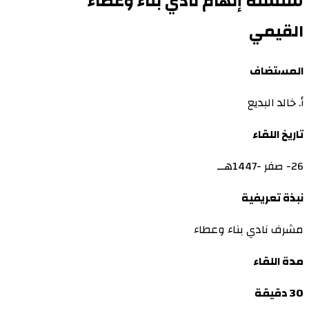
سلسلة إلهام نادي بناء وعطاء
القيمي
المستضاف
أ. خالد البديع
تاريخ اللقاء
26- صفر -1447هــ
نبذة تعريفية
مشرف نادي بناء وعطاء
مدة اللقاء
30 دقيقة