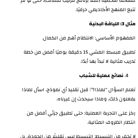
مشكلة شخصية (مثلاً برنامج لترتيب ملفاتك)، حتى لو لم
تتبع المنهج الأكاديمي حرفيًا.
مثال 3: اللياقة البدنية
المفهوم الأساسي: الانتظام أهم من الكمال.
تطبيق مبسط: المشي 15 دقيقة يوميًا أفضل من خطة
تدريب مثالية لا تبدأ بها أبدًا.
نصائح عملية للشباب
تعلم السؤال “لماذا؟”: قبل تقليد أي نموذج، اسأل لماذا
يفعلون ذلك، وماذا سيحدث إن غيرناه.
ركز على التجربة العملية: حتى تطبيق جزئي أفضل من
انتظار الظروف المثالية.
لا تخف من التبسيط: التبسيط ليس تقليلًا من الجودة، بل