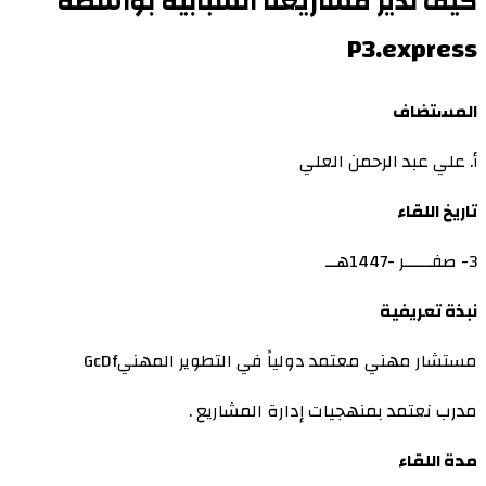
كيف ندير مشاريعنا الشبابية بواسطة
P3.express
المستضاف
أ. علي عبد الرحمن العلي
تاريخ اللقاء
3- صفـــــر -1447هــ
نبذة تعريفية
مستشار مهني معتمد دولياً في التطوير المهنيGcDf
مدرب نعتمد بمنهجيات إدارة المشاريع .
مدة اللقاء