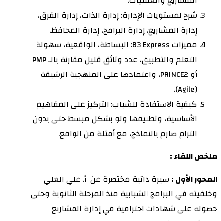
المشاريع والعمليات.
شرح لمستويات الإدارة: إدارة الذات، إدارة الفرق،
إدارة المشاريع، إدارة البرامج، إدارة المحافظ.
مميزات B3 Express: البساطة، الواقعية، سهولة
التعلم والتطبيق، عدد وثائق قليل مقارنة بالـ PMP
أو PRINCE2، واعتمادها على المنهجية الرشيقة
(Agile).
كيفية الاستفادة للشباب: التركيز على المفاهيم
الأساسية، وتطبيقها ولو بشكل مبسط حتى بدون
التزام صارم بالنماذج، مع أمثلة من الواقع.
ملخص اللقاء :
المحور الأول :
سيرة ذاتية مختصرة عن أ. علي العلي
وخلفيته في البرامج الشبابية منذ المرحلة الثانوية وحتى
حصوله على شهادات احترافية في إدارة المشاريع