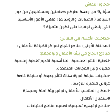
•محاور النقاش:
سؤال!؟ من وجهة نظركم كعاملين ومستفيدين من دور
الضيافة ( الحضانات والروضات) ؛ ماهي الأمور الأساسية
التي ينبغي توفرها حتى تكون متميزة ؟.
•مداخلات الأعضاء في النقاش:
المداخلة الأولى : عناصر النجاح لمراكز الضيافة للأطفال :
مبادئ النجاح في بيئة الأطفال وبرامجهم:
•تغطية النشر الاعلامية : لها أهمية تقديم تغطية إعلامية
مميزة وتبرز المجالات المتعددة.
•مخرجات سابقة قوية: هناك نتائج جديدة أو سابقة خاصة ،
عروض متميزة للروضة .
•المكان المناسب للأطفال: توفير بيئة آمنة ومجهزة
لاستقبال الأطفال.
•مناهج ترفيهيه تعليمية: تصميم مناهج لاحتياجات