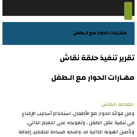
مهـارات الحوار مع الـطفل ​
تقرير تنفيذ حلقة نقاش
مهـارات الحوار مع الـطفل
•مقدمة النقاش:
ومن فوائد الحوار مع الأطفال، استخدام أساليب الإقناع
في تنمية ﻋﻘﻞ اﻟﻄﻔﻞ ، وتعويده على التعلم الذاتي،
وتأصيل الهوية الذاتية له، ومنحه مساحة للتفكير، إضافة