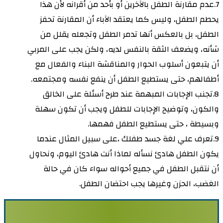
7.عدم مقارنة الطفل بالآخرين أو بأحد من أقرانه لأن هذا
يحطم الطفل، وليس كما يعتقد الآباء أن المقارنة تحفز
الطفل، بل بالعكس أنها تدمر الطفل وتجعله يقلل من
شأنه، ويضعف الثقة بالنفس لديه، ولكن يجب على المربي
أن يتبعون أسلوب الحوار والمناقشة البناء والفعال مع
أطفالهم، حتى يستطيع الطفل أن ينفع نفسه ومجتمعه.
8.تجنب الإجابات المبهمة عند طرح أسئلة على الخالق
والكون، وتوضيح الإجابات للطفل ويجب أن تكون سهلة
وبسيطة ، حتى يستطيع الطفل فهمها.
9.تعرف علي لغة جسد طفلك ،على سبيل المثال عندما
يكون الطفل هادئ نسأله لماذا أنت هادئ اليوم، ونحاول
أن نتقبل الطفل في جميع أحواله سواء كان في حالة
الغضب، الحزن وغيرها يجب احتضان الطفل.